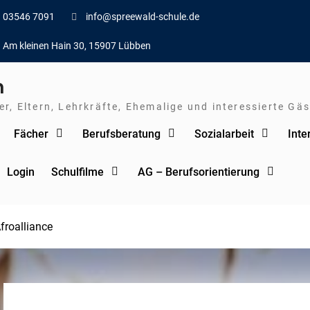
03546 7091
info@spreewald-schule.de
Am kleinen Hain 30, 15907 Lübben
n
r, Eltern, Lehrkräfte, Ehemalige und interessierte Gäs
Fächer
Berufsberatung
Sozialarbeit
Inte
Login
Schulfilme
AG – Berufsorientierung
froalliance