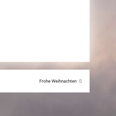
Next
Frohe Weihnachten
post: