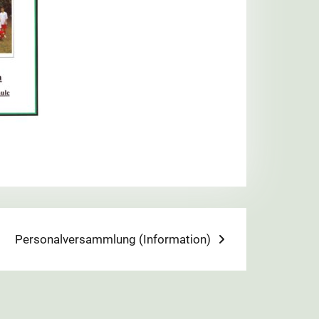
Next
Personalversammlung (Information)
post: