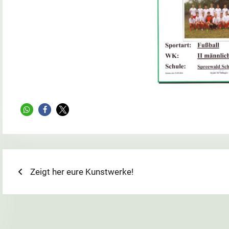
Beitragsnavigation
Previous
Zeigt her eure Kunstwerke!
post: