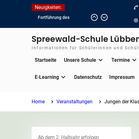
Skip
Neuigkeiten:
to
Fortführung des
content
verkürzten Unterrichts
aufgrund der hohen
Spreewald-Schule Lübbe
Temperaturen (22.06. bis
voraussichtlich zum
Informationen für Schülerinnen und Schüle
26.06.2026)
Startseite
Unsere Schule
Termine
Journalismus hautnah
Unsere Teilnahme am
Lübbener Insellauf 2026
E-Learning
Datenschutz
Impressum
Home
Veranstaltungen
Jungen der Klas
Ab dem 2. Halbjahr erfolgen