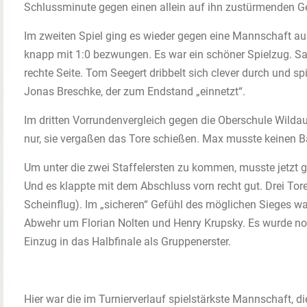
Schlussminute gegen einen allein auf ihn zustürmenden Ge
Im zweiten Spiel ging es wieder gegen eine Mannschaft a
knapp mit 1:0 bezwungen. Es war ein schöner Spielzug. Sa
rechte Seite. Tom Seegert dribbelt sich clever durch und s
Jonas Breschke, der zum Endstand „einnetzt“.
Im dritten Vorrundenvergleich gegen die Oberschule Wilda
nur, sie vergaßen das Tore schießen. Max musste keinen Ba
Um unter die zwei Staffelersten zu kommen, musste jetzt
Und es klappte mit dem Abschluss vorn recht gut. Drei Tor
Scheinflug). Im „sicheren“ Gefühl des möglichen Sieges wa
Abwehr um Florian Nolten und Henry Krupsky. Es wurde no
Einzug in das Halbfinale als Gruppenerster.
Hier war die im Turnierverlauf spielstärkste Mannschaft, d