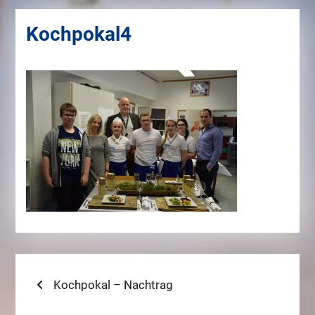
Kochpokal4
Beitragsnavigation
Previous
Kochpokal – Nachtrag
post: