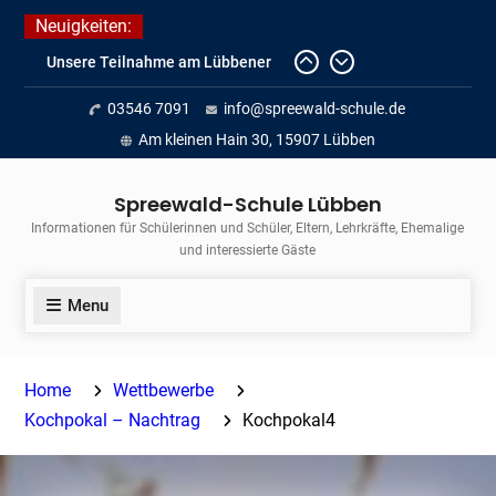
Skip
Neuigkeiten:
to
Unsere Teilnahme am Lübbener
content
Insellauf 2026
Fortführung des verkürzten
03546 7091
info@spreewald-schule.de
Unterrichts aufgrund der hohen
Am kleinen Hain 30, 15907 Lübben
Temperaturen (22.06. bis
voraussichtlich zum 26.06.2026)
Spreewald-Schule Lübben
Journalismus hautnah
Informationen für Schülerinnen und Schüler, Eltern, Lehrkräfte, Ehemalige
und interessierte Gäste
Menu
Home
Wettbewerbe
Kochpokal – Nachtrag
Kochpokal4