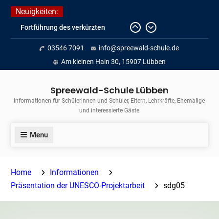
Skip
Neuigkeiten:
to
Fortführung des verkürzten
content
Unterrichts aufgrund der hohen
03546 7091
info@spreewald-schule.de
Temperaturen (22.06. bis
voraussichtlich zum 26.06.2026)
Am kleinen Hain 30, 15907 Lübben
Journalismus hautnah
Unsere Teilnahme am Lübbener
Spreewald-Schule Lübben
Insellauf 2026
Informationen für Schülerinnen und Schüler, Eltern, Lehrkräfte, Ehemalige
und interessierte Gäste
Menu
Home
Informationen
Präsentation der UNESCO-Projektarbeit
sdg05