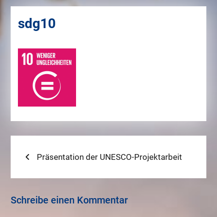
sdg10
Beitragsnavigation
Previous
Präsentation der UNESCO-Projektarbeit
post:
Schreibe einen Kommentar