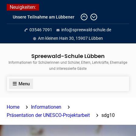
Skip
Neuigkeiten:
to
Unsere Teilnahme am Lübbener
content
Insellauf 2026
Fortführung des verkürzten
03546 7091
info@spreewald-schule.de
Unterrichts aufgrund der hohen
Am kleinen Hain 30, 15907 Lübben
Temperaturen (22.06. bis
voraussichtlich zum 26.06.2026)
Spreewald-Schule Lübben
Journalismus hautnah
Informationen für Schülerinnen und Schüler, Eltern, Lehrkräfte, Ehemalige
und interessierte Gäste
Menu
Home
Informationen
Präsentation der UNESCO-Projektarbeit
sdg10