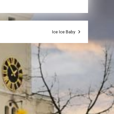
Next
Ice Ice Baby
post: