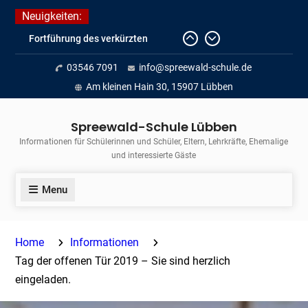
Skip
Neuigkeiten:
to
Fortführung des verkürzten
content
Unterrichts aufgrund der hohen
03546 7091
info@spreewald-schule.de
Temperaturen (22.06. bis
voraussichtlich zum 26.06.2026)
Am kleinen Hain 30, 15907 Lübben
Journalismus hautnah
Unsere Teilnahme am Lübbener
Spreewald-Schule Lübben
Insellauf 2026
Informationen für Schülerinnen und Schüler, Eltern, Lehrkräfte, Ehemalige
und interessierte Gäste
Menu
Home
Informationen
Tag der offenen Tür 2019 – Sie sind herzlich
eingeladen.