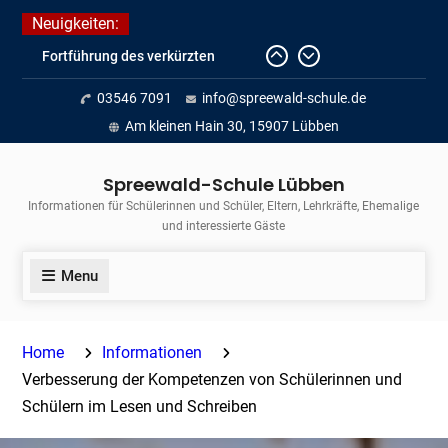
Skip
Neuigkeiten:
to
Fortführung des verkürzten
content
Unterrichts aufgrund der hohen
03546 7091
info@spreewald-schule.de
Temperaturen (22.06. bis
voraussichtlich zum 26.06.2026)
Am kleinen Hain 30, 15907 Lübben
Journalismus hautnah
Unsere Teilnahme am Lübbener
Spreewald-Schule Lübben
Insellauf 2026
Informationen für Schülerinnen und Schüler, Eltern, Lehrkräfte, Ehemalige
und interessierte Gäste
Menu
Home
Informationen
Verbesserung der Kompetenzen von Schülerinnen und
Schülern im Lesen und Schreiben