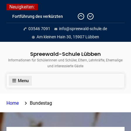
Skip
Neuigkeiten:
to
Fortführung des verkürzten
content
Unterrichts aufgrund der hohen
03546 7091
info@spreewald-schule.de
Temperaturen (22.06. bis
voraussichtlich zum 26.06.2026)
Am kleinen Hain 30, 15907 Lübben
Journalismus hautnah
Unsere Teilnahme am Lübbener
Spreewald-Schule Lübben
Insellauf 2026
Informationen für Schülerinnen und Schüler, Eltern, Lehrkräfte, Ehemalige
und interessierte Gäste
Menu
Home
Bundestag