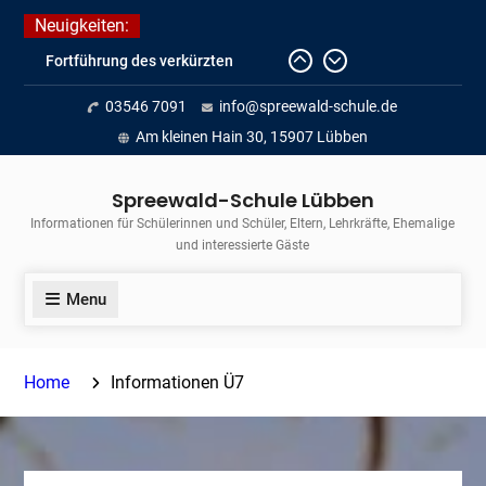
Skip
Neuigkeiten:
to
Fortführung des verkürzten
content
Unterrichts aufgrund der hohen
03546 7091
info@spreewald-schule.de
Temperaturen (22.06. bis
voraussichtlich zum 26.06.2026)
Am kleinen Hain 30, 15907 Lübben
Journalismus hautnah
Unsere Teilnahme am Lübbener
Spreewald-Schule Lübben
Insellauf 2026
Informationen für Schülerinnen und Schüler, Eltern, Lehrkräfte, Ehemalige
und interessierte Gäste
Menu
Home
Informationen Ü7