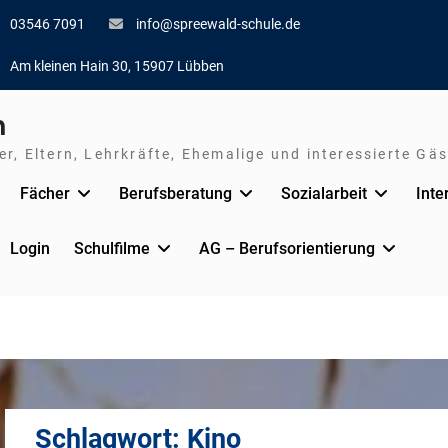
03546 7091
info@spreewald-schule.de
Am kleinen Hain 30, 15907 Lübben
n
r, Eltern, Lehrkräfte, Ehemalige und interessierte Gäs
Fächer
Berufsberatung
Sozialarbeit
Inte
Login
Schulfilme
AG – Berufsorientierung
Schlagwort:
Kino