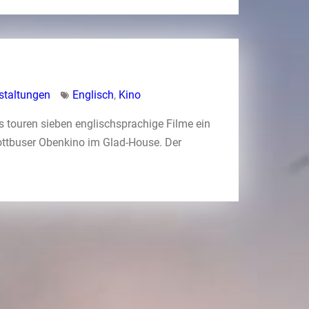
staltungen
Englisch
,
Kino
s touren sieben englischsprachige Filme ein
ottbuser Obenkino im Glad-House. Der