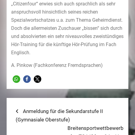
„Citizenfour“ erwies sich auch sprachlich als sehr
anspruchsvoll hinsichtlich seines reichen
Spezialwortschatzes u.a. zum Thema Geheimdienst.
Doch die allermeisten Zuschauer „bissen“ sich durch
und absolvierten ein sehr niveauvolles zweistündiges
Hör-Training für die künftige Hör-Prüfung im Fach
Englisch.
A. Pinkow (Fachkonferenz Fremdsprachen)
Beitragsnavigation
Previous
Anmeldung für die Sekundarstufe II
post:
(Gymnasiale Oberstufe)
Next
Breitensportwettbewerb