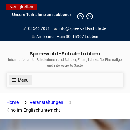
Skip
Neuigkeiten:
to
Fortführung des verkürzten
content
Unterrichts aufgrund der hohen
03546 7091
info@spreewald-schule.de
Temperaturen (22.06. bis
voraussichtlich zum 26.06.2026)
Am kleinen Hain 30, 15907 Lübben
Journalismus hautnah
Unsere Teilnahme am Lübbener
Spreewald-Schule Lübben
Insellauf 2026
Informationen für Schülerinnen und Schüler, Eltern, Lehrkräfte, Ehemalige
und interessierte Gäste
Menu
Home
Veranstaltungen
Kino im Englischunterricht