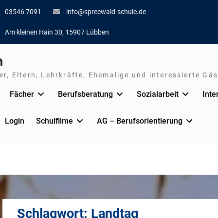
03546 7091
info@spreewald-schule.de
Am kleinen Hain 30, 15907 Lübben
n
r, Eltern, Lehrkräfte, Ehemalige und interessierte Gäs
Fächer
Berufsberatung
Sozialarbeit
Inte
Login
Schulfilme
AG – Berufsorientierung
Schlagwort:
Landtag