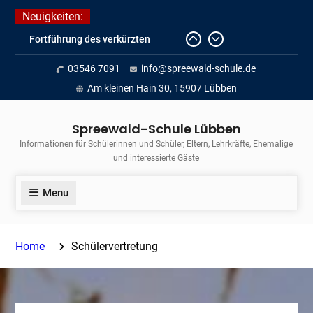
Skip
Neuigkeiten:
to
Fortführung des verkürzten
content
Unterrichts aufgrund der hohen
03546 7091
info@spreewald-schule.de
Temperaturen (22.06. bis
voraussichtlich zum 26.06.2026)
Am kleinen Hain 30, 15907 Lübben
Journalismus hautnah
Unsere Teilnahme am Lübbener
Spreewald-Schule Lübben
Insellauf 2026
Informationen für Schülerinnen und Schüler, Eltern, Lehrkräfte, Ehemalige
und interessierte Gäste
Menu
Home
Schülervertretung