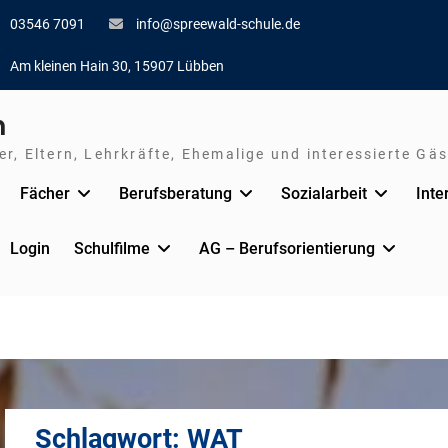
03546 7091
info@spreewald-schule.de
Am kleinen Hain 30, 15907 Lübben
n
r, Eltern, Lehrkräfte, Ehemalige und interessierte Gäs
Fächer
Berufsberatung
Sozialarbeit
Inte
Login
Schulfilme
AG – Berufsorientierung
Schlagwort:
WAT