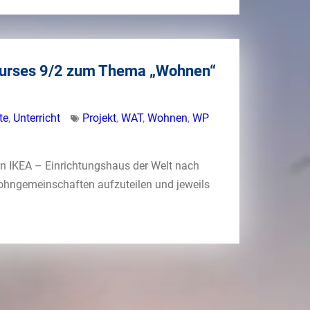
Kurses 9/2 zum Thema „Wohnen“
te
,
Unterricht
Projekt
,
WAT
,
Wohnen
,
WP
n IKEA – Einrichtungshaus der Welt nach
 Wohngemeinschaften aufzuteilen und jeweils