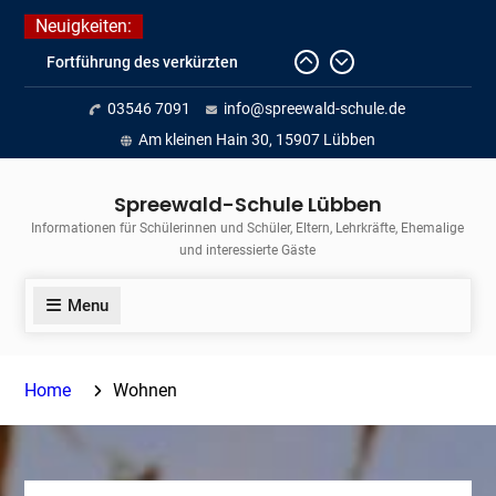
Skip
Neuigkeiten:
to
Fortführung des verkürzten
content
Unterrichts aufgrund der hohen
03546 7091
info@spreewald-schule.de
Temperaturen (22.06. bis
voraussichtlich zum 26.06.2026)
Am kleinen Hain 30, 15907 Lübben
Journalismus hautnah
Unsere Teilnahme am Lübbener
Spreewald-Schule Lübben
Insellauf 2026
Informationen für Schülerinnen und Schüler, Eltern, Lehrkräfte, Ehemalige
und interessierte Gäste
Menu
Home
Wohnen