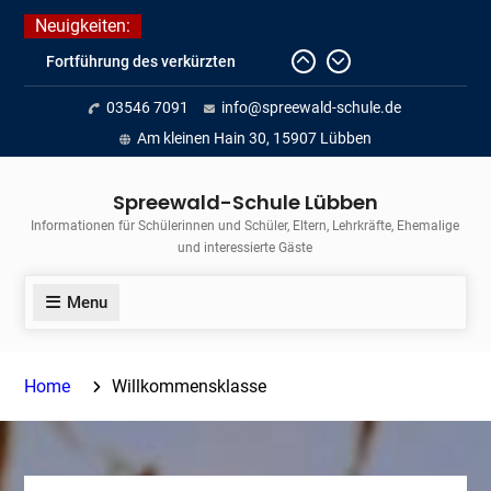
Skip
Neuigkeiten:
to
Fortführung des verkürzten
content
Unterrichts aufgrund der hohen
03546 7091
info@spreewald-schule.de
Temperaturen (22.06. bis
voraussichtlich zum 26.06.2026)
Am kleinen Hain 30, 15907 Lübben
Journalismus hautnah
Unsere Teilnahme am Lübbener
Spreewald-Schule Lübben
Insellauf 2026
Informationen für Schülerinnen und Schüler, Eltern, Lehrkräfte, Ehemalige
und interessierte Gäste
Menu
Home
Willkommensklasse