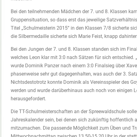
Bei den teilnehmenden Mädchen der 7. und 8. Klassen kam
Gruppensituation, so dass erst das jeweilige Satzverhältni
Titel „Schulmeisterin 2015“ in den Klassen 7/8 sicherte sic
die Silbermedaille sicherte sich Marie Feist, knapp dahinte
Bei den Jungen der 7. und 8. Klassen standen sich im Fina
welches Leon klar mit 3:0 nach Sätzen für sich entschied.
wurde Dominik Panzer nach einem 3:0 Finalsieg über Xaver
phasenweise sehr gut dagegenhalten, was auch der 3. Satz
Nichtsdestotrotz konnte Dominik als Vereinsspieler des Go
werden und wurde darüberhinaus auch noch von einigen L
herausgefordert.
Die TT-Schulmeisterschaften an der Spreewaldschule sollen
Jahreskalender sein, bei denen sich zukünftig hoffentlic
mitzumachen. Die passende Möglichkeit zum Üben und Tra
Mittwochnachmittag zwischen 13.50-15.20 Uhr in der statt