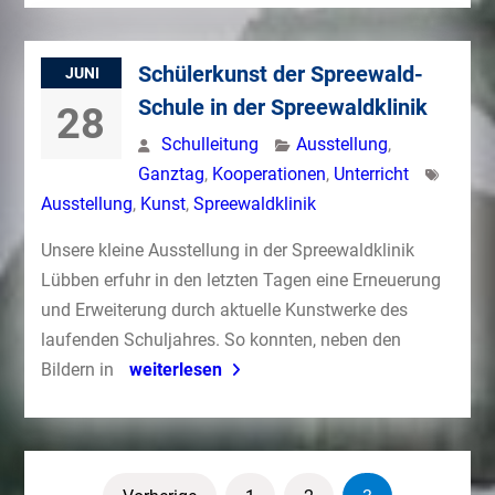
Schülerkunst der Spreewald-
JUNI
Schule in der Spreewaldklinik
28
Schulleitung
Ausstellung
,
Ganztag
,
Kooperationen
,
Unterricht
Ausstellung
,
Kunst
,
Spreewaldklinik
Unsere kleine Ausstellung in der Spreewaldklinik
Lübben erfuhr in den letzten Tagen eine Erneuerung
und Erweiterung durch aktuelle Kunstwerke des
laufenden Schuljahres. So konnten, neben den
Bildern in
weiterlesen
Seitennummerierung