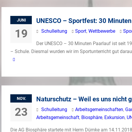
UNESCO – Sportfest: 30 Minuten
JUNI
19
Schulleitung
Sport
,
Wettbewerbe
Spor
Der UNESCO – 30 Minuten Paarlauf ist seit 19
– Schule. Diesmal wurden wir im Sportunterricht gut darau
Naturschutz – Weil es uns nicht gl
NOV.
23
Schulleitung
Arbeitsgemeinschaften
,
Ga
Arbeitsgemeinschaft
,
Biosphäre
,
Exkursion
,
U
Die AG Biosphäre startete mit Herrn Dümke am 14.11.2018