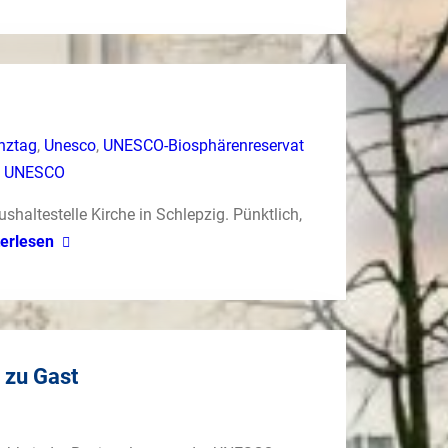
nztag
,
Unesco
,
UNESCO-Biosphärenreservat
,
UNESCO
shaltestelle Kirche in Schlepzig. Pünktlich,
terlesen
 zu Gast