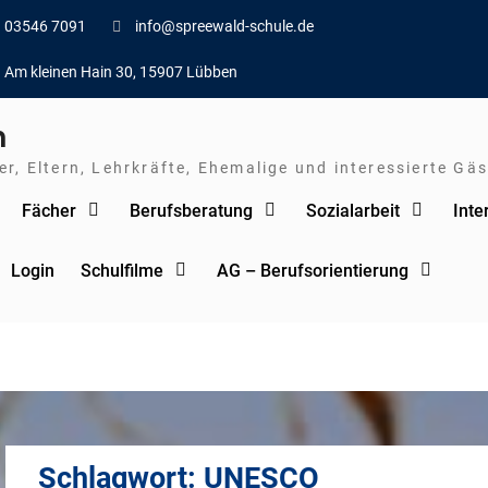
03546 7091
info@spreewald-schule.de
Am kleinen Hain 30, 15907 Lübben
n
r, Eltern, Lehrkräfte, Ehemalige und interessierte Gäs
Fächer
Berufsberatung
Sozialarbeit
Inte
Login
Schulfilme
AG – Berufsorientierung
Schlagwort:
UNESCO