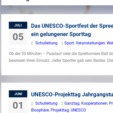
Das UNESCO-Sportfest der Spre
JULI
ein gelungener Sporttag
05
Schulleitung
Sport
,
Veranstaltungen
,
Wet
Ob der 30 Minuten – Paarlauf oder die Spielturniere Ball üb
bewiesen ihren Einsatz. Jeder Sportler gab sein Bestes. Die
UNESCO-Projekttag Jahrgangstu
JUNI
01
Schulleitung
Ganztag
,
Kooperationen
,
Pr
Biosphäre
,
Projekttag
,
UNESCO