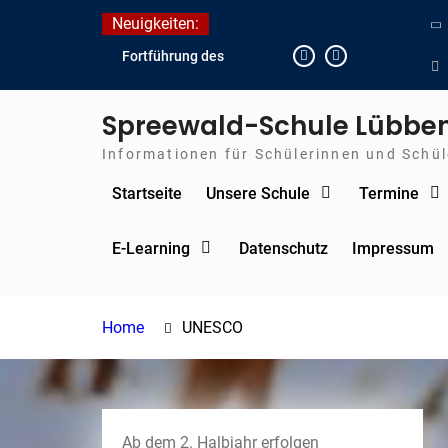
Skip
Neuigkeiten:
to
Fortführung des
content
verkürzten Unterrichts
aufgrund der hohen
Spreewald-Schule Lübbe
Temperaturen (22.06. bis
voraussichtlich zum
Informationen für Schülerinnen und Schüle
26.06.2026)
Startseite
Unsere Schule
Termine
Journalismus hautnah
Unsere Teilnahme am
Lübbener Insellauf 2026
E-Learning
Datenschutz
Impressum
Home
UNESCO
Ab dem 2. Halbjahr erfolgen