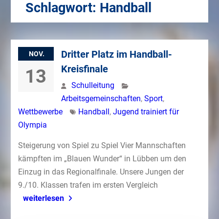
Schlagwort:
Handball
Dritter Platz im Handball-
NOV.
Kreisfinale
13
Schulleitung
Arbeitsgemeinschaften
,
Sport
,
Wettbewerbe
Handball
,
Jugend trainiert für
Olympia
Steigerung von Spiel zu Spiel Vier Mannschaften
kämpften im „Blauen Wunder“ in Lübben um den
Einzug in das Regionalfinale. Unsere Jungen der
9./10. Klassen trafen im ersten Vergleich
weiterlesen