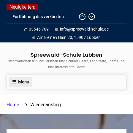
Skip
Neuigkeiten:
to
Fortführung des verkürzten
content
Unterrichts aufgrund der hohen
03546 7091
info@spreewald-schule.de
Temperaturen (22.06. bis
voraussichtlich zum 26.06.2026)
Am kleinen Hain 30, 15907 Lübben
Journalismus hautnah
Unsere Teilnahme am Lübbener
Spreewald-Schule Lübben
Insellauf 2026
Informationen für Schülerinnen und Schüler, Eltern, Lehrkräfte, Ehemalige
und interessierte Gäste
Menu
Home
Wiedereinstieg