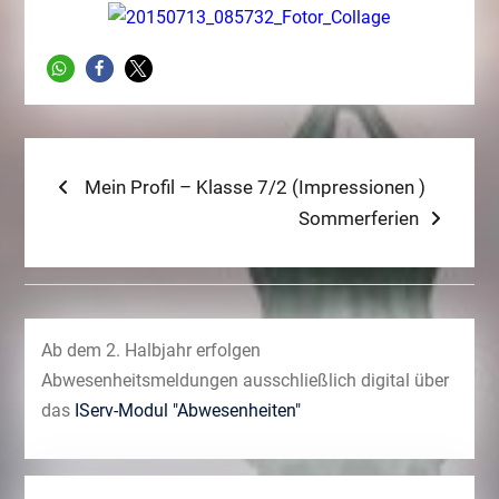
Beitragsnavigation
Previous
Mein Profil – Klasse 7/2 (Impressionen )
post:
Next
Sommerferien
post:
Ab dem 2. Halbjahr erfolgen
Abwesenheitsmeldungen ausschließlich digital über
das
IServ-Modul "Abwesenheiten"