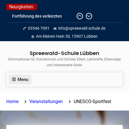
Skip
Neuigkeiten:
to
Fortführung des verkürzten
content
Unterrichts aufgrund der hohen
03546 7091
info@spreewald-schule.de
Temperaturen (22.06. bis
voraussichtlich zum 26.06.2026)
Am kleinen Hain 30, 15907 Lübben
Journalismus hautnah
Unsere Teilnahme am Lübbener
Spreewald-Schule Lübben
Insellauf 2026
Informationen für Schülerinnen und Schüler, Eltern, Lehrkräfte, Ehemalige
und interessierte Gäste
Menu
Home
Veranstaltungen
UNESCO-Sportfest