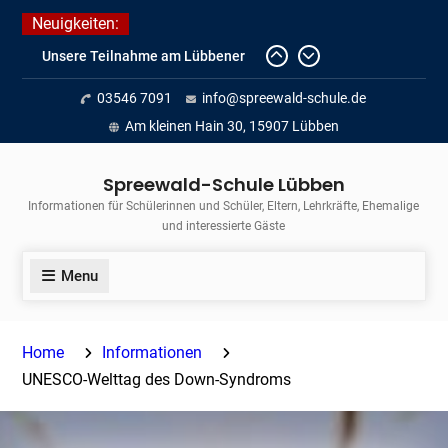
Skip
Neuigkeiten:
to
Unsere Teilnahme am Lübbener
content
Insellauf 2026
03546 7091
info@spreewald-schule.de
Fortführung des verkürzten
Unterrichts aufgrund der hohen
Am kleinen Hain 30, 15907 Lübben
Temperaturen (22.06. bis
voraussichtlich zum 26.06.2026)
Spreewald-Schule Lübben
Journalismus hautnah
Informationen für Schülerinnen und Schüler, Eltern, Lehrkräfte, Ehemalige
und interessierte Gäste
Menu
Home
Informationen
UNESCO-Welttag des Down-Syndroms