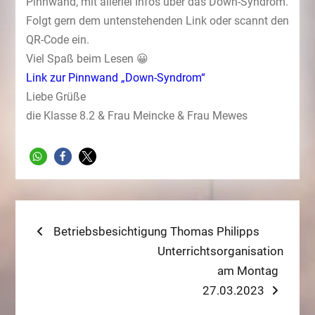
Pinnwand, mit allerlei Infos über das Down-Syndrom.
Folgt gern dem untenstehenden Link oder scannt den
QR-Code ein.
Viel Spaß beim Lesen 😀
Link zur Pinnwand „Down-Syndrom“
Liebe Grüße
die Klasse 8.2 & Frau Meincke & Frau Mewes
Beitragsnavigation
Previous
Betriebsbesichtigung Thomas Philipps
post:
Next
Unterrichtsorganisation
post:
am Montag
27.03.2023